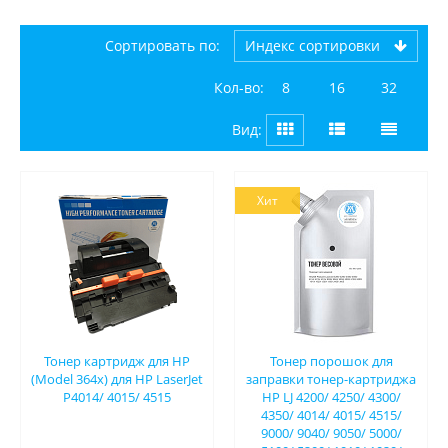
Сортировать по:
индекс сортировки
Кол-во:
8
16
32
Вид:
Хит
Тонер картридж для HP
Тонер порошок для
(Model 364x) для HP LaserJet
заправки тонер-картриджа
P4014/ 4015/ 4515​
HP LJ 4200/ 4250/ 4300/
4350/ 4014/ 4015/ 4515/
9000/ 9040/ 9050/ 5000/