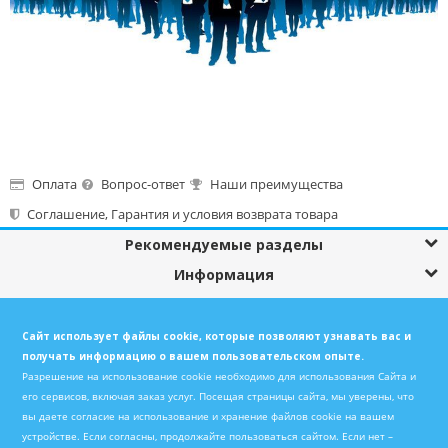
Оплата
Вопрос-ответ
Наши преимущества
Соглашение, Гарантия и условия возврата товара⁠
Рекомендуемые разделы
Информация
© AMCompany
г. Днепр
ул.
Сайт использует файлы cookie, которые позволяют узнавать вас и
Троицкая, 21г, 2 этаж, офис 241
получать информацию о вашем пользовательском опыте.
+38 (067) 560-0-538
Разрешение на использование cookie необходимо для использования Сайта и
его сервисов, включая заказ услуг. Посещая страницы сайта, мы уверены, что
+38 (056) 767-0-100
вы даете согласие на использование и хранение файлов cookie на вашем
09:00 - 18:00
устройстве. Если согласны, продолжайте пользоваться сайтом. Если нет –